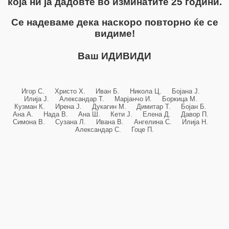
која ни ја дадовте во изминатите 25 години.
Се надеваме дека наскоро повторно ќе се
видиме!
Ваш ИДИВИДИ
Игор С. Христо Х. Иван Б. Никола Ц. Бојана Ј.
Илија Ј. Александар Т. Марјанчо И. Боркица М.
Кузман К. Ирена Ј. Дукагин М. Димитар Т. Бојан Б.
Ана А. Нада В. Ана Ш. Кети Ј. Елена Д. Давор П.
Симона В. Сузана Л. Ивана В. Ангелина С. Илија Н.
Александар С. Гоце П.