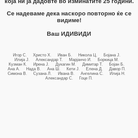
која ни ја дадовте во изминатите 25 години.
Се надеваме дека наскоро повторно ќе се
видиме!
Ваш ИДИВИДИ
Игор С. Христо Х. Иван Б. Никола Ц. Бојана Ј.
Илија Ј. Александар Т. Марјанчо И. Боркица М.
Кузман К. Ирена Ј. Дукагин М. Димитар Т. Бојан Б.
Ана А. Нада В. Ана Ш. Кети Ј. Елена Д. Давор П.
Симона В. Сузана Л. Ивана В. Ангелина С. Илија Н.
Александар С. Гоце П.