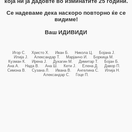
која ни ја дадовте во изминатите 25 години.
Се надеваме дека наскоро повторно ќе се
видиме!
Ваш ИДИВИДИ
Игор С. Христо Х. Иван Б. Никола Ц. Бојана Ј.
Илија Ј. Александар Т. Марјанчо И. Боркица М.
Кузман К. Ирена Ј. Дукагин М. Димитар Т. Бојан Б.
Ана А. Нада В. Ана Ш. Кети Ј. Елена Д. Давор П.
Симона В. Сузана Л. Ивана В. Ангелина С. Илија Н.
Александар С. Гоце П.