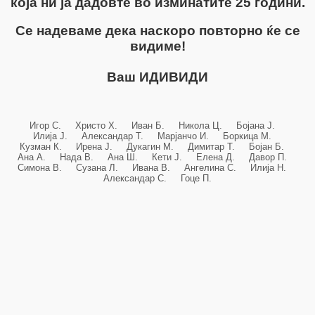
која ни ја дадовте во изминатите 25 години.
Се надеваме дека наскоро повторно ќе се
видиме!
Ваш ИДИВИДИ
Игор С. Христо Х. Иван Б. Никола Ц. Бојана Ј.
Илија Ј. Александар Т. Марјанчо И. Боркица М.
Кузман К. Ирена Ј. Дукагин М. Димитар Т. Бојан Б.
Ана А. Нада В. Ана Ш. Кети Ј. Елена Д. Давор П.
Симона В. Сузана Л. Ивана В. Ангелина С. Илија Н.
Александар С. Гоце П.