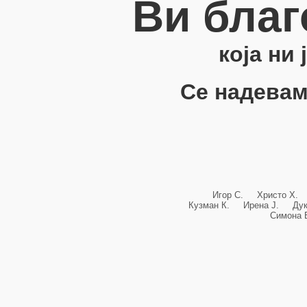
Ви благ
која ни
Се надевам
Игор С. Христо Х.
Кузман К. Ирена Ј. Ду
Симона