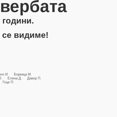
овербата
 години.
 се видиме!
анчо И. Боркица М.
и Ј. Елена Д. Давор П.
Гоце П.