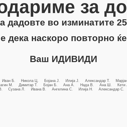
одариме за д
 ја дадовте во изминатите 25
е дека наскоро повторно ќе
Ваш ИДИВИДИ
 Иван Б. Никола Ц. Бојана Ј. Илија Ј. Александар Т. Марј
кагин М. Димитар Т. Бојан Б. Ана А. Нада В. Ана Ш. Кет
 В. Сузана Л. Ивана В. Ангелина С. Илија Н. Александар С. 