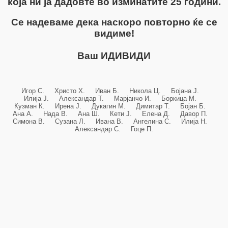
која ни ја дадовте во изминатите 25 години.
Се надеваме дека наскоро повторно ќе се
видиме!
Ваш ИДИВИДИ
Игор С. Христо Х. Иван Б. Никола Ц. Бојана Ј.
Илија Ј. Александар Т. Марјанчо И. Боркица М.
Кузман К. Ирена Ј. Дукагин М. Димитар Т. Бојан Б.
Ана А. Нада В. Ана Ш. Кети Ј. Елена Д. Давор П.
Симона В. Сузана Л. Ивана В. Ангелина С. Илија Н.
Александар С. Гоце П.