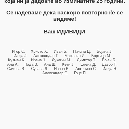
која ни ја дадовте во изминатите 25 години.
Се надеваме дека наскоро повторно ќе се
видиме!
Ваш ИДИВИДИ
Игор С. Христо Х. Иван Б. Никола Ц. Бојана Ј.
Илија Ј. Александар Т. Марјанчо И. Боркица М.
Кузман К. Ирена Ј. Дукагин М. Димитар Т. Бојан Б.
Ана А. Нада В. Ана Ш. Кети Ј. Елена Д. Давор П.
Симона В. Сузана Л. Ивана В. Ангелина С. Илија Н.
Александар С. Гоце П.