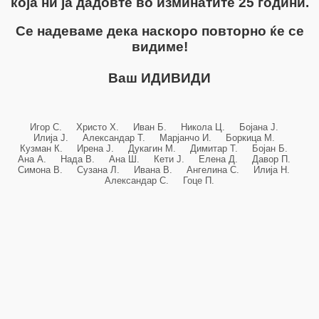
која ни ја дадовте во изминатите 25 години.
Се надеваме дека наскоро повторно ќе се
видиме!
Ваш ИДИВИДИ
Игор С. Христо Х. Иван Б. Никола Ц. Бојана Ј.
Илија Ј. Александар Т. Марјанчо И. Боркица М.
Кузман К. Ирена Ј. Дукагин М. Димитар Т. Бојан Б.
Ана А. Нада В. Ана Ш. Кети Ј. Елена Д. Давор П.
Симона В. Сузана Л. Ивана В. Ангелина С. Илија Н.
Александар С. Гоце П.