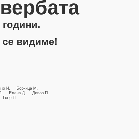
овербата
 години.
 се видиме!
анчо И. Боркица М.
и Ј. Елена Д. Давор П.
Гоце П.