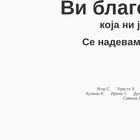
Ви благ
која ни
Се надевам
Игор С. Христо Х.
Кузман К. Ирена Ј. Ду
Симона