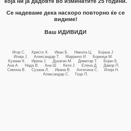
која ни ја дадовте во изминатите 25 години.
Се надеваме дека наскоро повторно ќе се
видиме!
Ваш ИДИВИДИ
Игор С. Христо Х. Иван Б. Никола Ц. Бојана Ј.
Илија Ј. Александар Т. Марјанчо И. Боркица М.
Кузман К. Ирена Ј. Дукагин М. Димитар Т. Бојан Б.
Ана А. Нада В. Ана Ш. Кети Ј. Елена Д. Давор П.
Симона В. Сузана Л. Ивана В. Ангелина С. Илија Н.
Александар С. Гоце П.