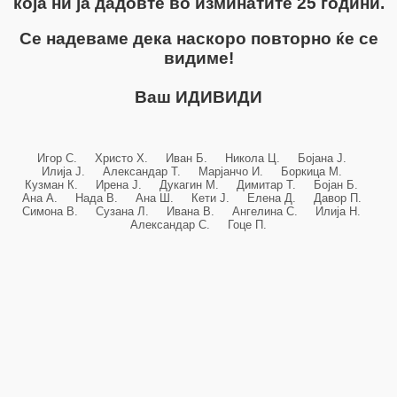
која ни ја дадовте во изминатите 25 години.
Се надеваме дека наскоро повторно ќе се
видиме!
Ваш ИДИВИДИ
Игор С. Христо Х. Иван Б. Никола Ц. Бојана Ј.
Илија Ј. Александар Т. Марјанчо И. Боркица М.
Кузман К. Ирена Ј. Дукагин М. Димитар Т. Бојан Б.
Ана А. Нада В. Ана Ш. Кети Ј. Елена Д. Давор П.
Симона В. Сузана Л. Ивана В. Ангелина С. Илија Н.
Александар С. Гоце П.