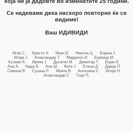
која ни ја дадовте во изминатите 25 години.
Се надеваме дека наскоро повторно ќе се
видиме!
Ваш ИДИВИДИ
Игор С. Христо Х. Иван Б. Никола Ц. Бојана Ј.
Илија Ј. Александар Т. Марјанчо И. Боркица М.
Кузман К. Ирена Ј. Дукагин М. Димитар Т. Бојан Б.
Ана А. Нада В. Ана Ш. Кети Ј. Елена Д. Давор П.
Симона В. Сузана Л. Ивана В. Ангелина С. Илија Н.
Александар С. Гоце П.