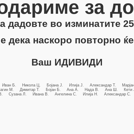
одариме за д
 ја дадовте во изминатите 25
е дека наскоро повторно ќе
Ваш ИДИВИДИ
 Иван Б. Никола Ц. Бојана Ј. Илија Ј. Александар Т. Марј
кагин М. Димитар Т. Бојан Б. Ана А. Нада В. Ана Ш. Кет
 В. Сузана Л. Ивана В. Ангелина С. Илија Н. Александар С. 