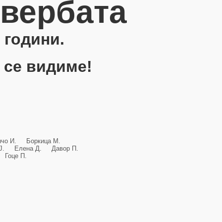
овербата
 години.
 се видиме!
анчо И. Боркица М.
и Ј. Елена Д. Давор П.
Гоце П.