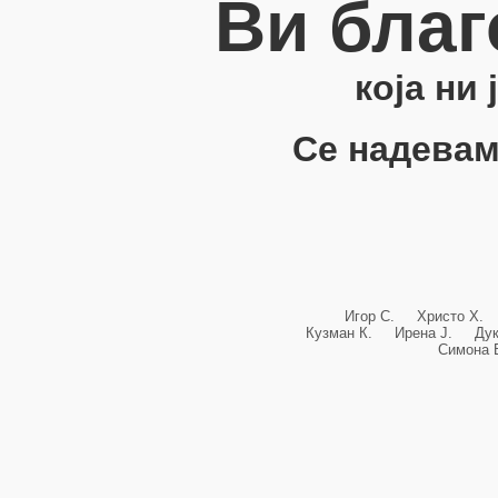
Ви благ
која ни
Се надевам
Игор С. Христо Х.
Кузман К. Ирена Ј. Ду
Симона