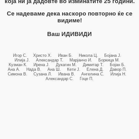
која ни ја дадовте во изминатите 25 години.
Се надеваме дека наскоро повторно ќе се
видиме!
Ваш ИДИВИДИ
Игор С. Христо Х. Иван Б. Никола Ц. Бојана Ј.
Илија Ј. Александар Т. Марјанчо И. Боркица М.
Кузман К. Ирена Ј. Дукагин М. Димитар Т. Бојан Б.
Ана А. Нада В. Ана Ш. Кети Ј. Елена Д. Давор П.
Симона В. Сузана Л. Ивана В. Ангелина С. Илија Н.
Александар С. Гоце П.