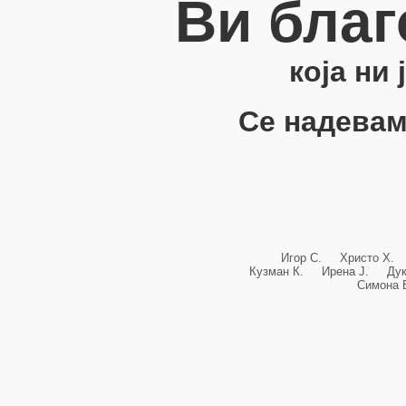
Ви благ
која ни
Се надевам
Игор С. Христо Х.
Кузман К. Ирена Ј. Ду
Симона