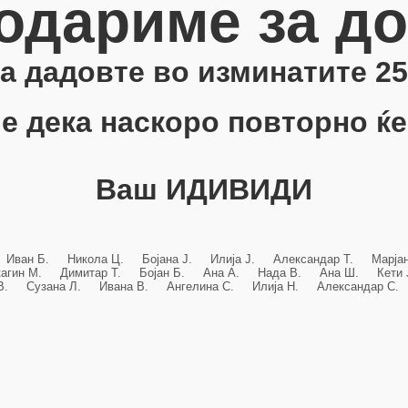
одариме за д
 ја дадовте во изминатите 25
е дека наскоро повторно ќе
Ваш ИДИВИДИ
 Иван Б. Никола Ц. Бојана Ј. Илија Ј. Александар Т. Марј
кагин М. Димитар Т. Бојан Б. Ана А. Нада В. Ана Ш. Кет
 В. Сузана Л. Ивана В. Ангелина С. Илија Н. Александар С. 