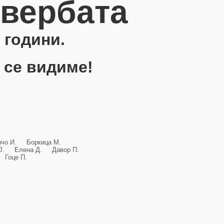
овербата
 години.
 се видиме!
анчо И. Боркица М.
и Ј. Елена Д. Давор П.
Гоце П.