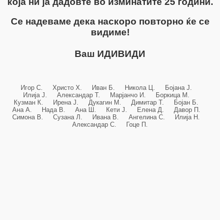
која ни ја дадовте во изминатите 25 години.
Се надеваме дека наскоро повторно ќе се
видиме!
Ваш ИДИВИДИ
Игор С. Христо Х. Иван Б. Никола Ц. Бојана Ј.
Илија Ј. Александар Т. Марјанчо И. Боркица М.
Кузман К. Ирена Ј. Дукагин М. Димитар Т. Бојан Б.
Ана А. Нада В. Ана Ш. Кети Ј. Елена Д. Давор П.
Симона В. Сузана Л. Ивана В. Ангелина С. Илија Н.
Александар С. Гоце П.