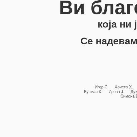
Ви благ
која ни
Се надевам
Игор С. Христо Х.
Кузман К. Ирена Ј. Ду
Симона