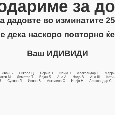
одариме за д
 ја дадовте во изминатите 25
е дека наскоро повторно ќе
Ваш ИДИВИДИ
 Иван Б. Никола Ц. Бојана Ј. Илија Ј. Александар Т. Марј
кагин М. Димитар Т. Бојан Б. Ана А. Нада В. Ана Ш. Кет
 В. Сузана Л. Ивана В. Ангелина С. Илија Н. Александар С. 