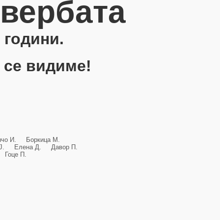
овербата
 години.
 се видиме!
анчо И. Боркица М.
и Ј. Елена Д. Давор П.
Гоце П.