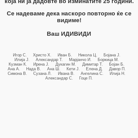
која ни ја дадовте во изминатите 25 години.
Се надеваме дека наскоро повторно ќе се
видиме!
Ваш ИДИВИДИ
Игор С. Христо Х. Иван Б. Никола Ц. Бојана Ј.
Илија Ј. Александар Т. Марјанчо И. Боркица М.
Кузман К. Ирена Ј. Дукагин М. Димитар Т. Бојан Б.
Ана А. Нада В. Ана Ш. Кети Ј. Елена Д. Давор П.
Симона В. Сузана Л. Ивана В. Ангелина С. Илија Н.
Александар С. Гоце П.