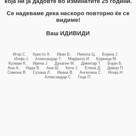
која ни ја дадовте во изминатите 25 години.
Се надеваме дека наскоро повторно ќе се
видиме!
Ваш ИДИВИДИ
Игор С. Христо Х. Иван Б. Никола Ц. Бојана Ј.
Илија Ј. Александар Т. Марјанчо И. Боркица М.
Кузман К. Ирена Ј. Дукагин М. Димитар Т. Бојан Б.
Ана А. Нада В. Ана Ш. Кети Ј. Елена Д. Давор П.
Симона В. Сузана Л. Ивана В. Ангелина С. Илија Н.
Александар С. Гоце П.